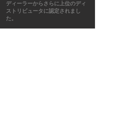
ディーラーからさらに上位のディ
ストリビュータに認定されまし
た。
日本国内に於ける唯一のサブディ
ーラーが持てる代理店です。
販売から修理サポートにかかわる
全ての業務を行っておりますの
で、気軽にご相談ください。
大学、研究室、補助金、会社契約
等予算や会社費用で購入希望の方
は別途ご連絡ください。
日本全国納入設置、導入指導も行
っていますのでお気軽にご相談く
ださい。
また領収書の発行も別途行ってお
ります。