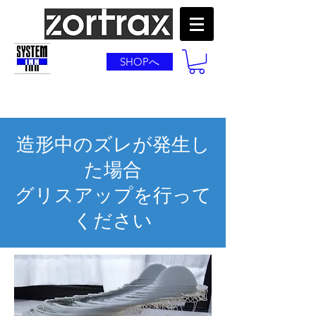
SHOPへ
造形中のズレが発生し
た場合
​グリスアップを行って
ください