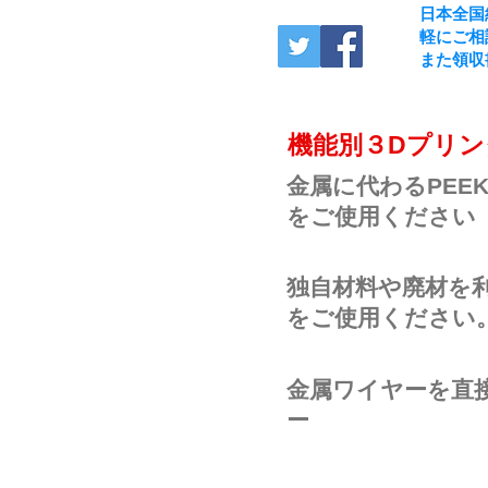
日本全国
軽にご相
また領収
​機能別３Dプリ
金属に代わるPEE
をご使用ください
独自材料や廃材を利
をご使用ください
金属ワイヤーを直
ー