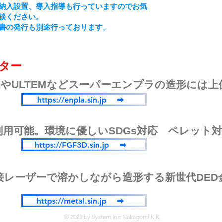
納入設置、導入指導も行っていますのでお気
談ください。
書の発行も別途行っております。
ンター
KやULTEMなどスーパーエンプラの造形には
https://enpla.sin.jp ➡
用可能。環境に優しいSDGs対応 ペレット対
。
https://FGF3D.sin.jp ➡
接レーザーで溶かしながら造形する新世代DED
https://metal.sin.jp ➡
© 2025 by System Inn Nakagomi K.K.