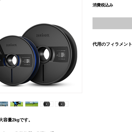
格
消費税込み
代用のフィラメン
弊社で試したところ、
メントもZortrax
ASA Proの印刷
欠品中のZ-ASAP
3DXTECH 3DXMAX A
※弊社の別のWEB
ro 大容量2kgです。