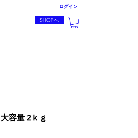
ログイン
SHOPへ
導入実績
ro 大容量 2ｋｇ