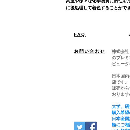
高温や様々な化学物質に耐性を
に後処理して着色することができ
FAQ
お問い合わせ
株式会社
のプレミ
ビュータ
日本国内
店です。
販売から
おります
大学、研
購入希望
日本全国
軽にご相