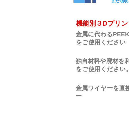
また領収
​機能別３Dプリ
金属に代わるPEE
をご使用ください
独自材料や廃材を利
をご使用ください
金属ワイヤーを直
ー