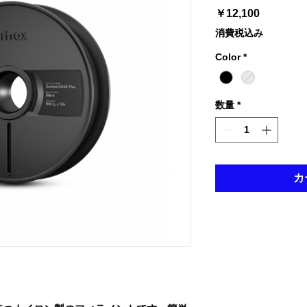
価
￥12,100
格
消費税込み
Color
*
数量
*
カ