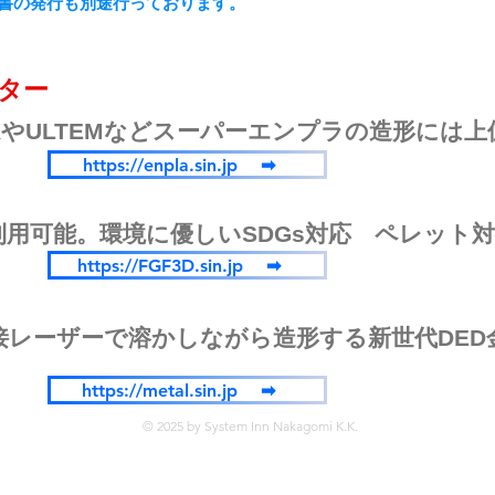
書の発行も別途行っております。
ンター
KやULTEMなどスーパーエンプラの造形には
https://enpla.sin.jp ➡
用可能。環境に優しいSDGs対応 ペレット対
。
https://FGF3D.sin.jp ➡
接レーザーで溶かしながら造形する新世代DED
https://metal.sin.jp ➡
© 2025 by System Inn Nakagomi K.K.