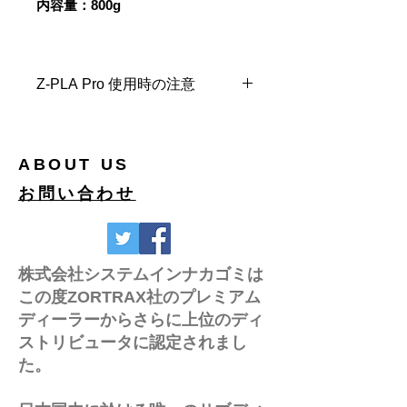
内容量：800g
Z-PLA Pro 使用時の注意
Z-PLA Pro のフィラメントにつきまし
ては使用する際の注意点としてZ-PLA
pro専用としてホットエンドを別途1
ABOUT US
つ用意いただくことをメーカでは推奨
お問い合わせ
しております。
Z-ABS等の他のフィラメントと比べて
溶ける温度が低く差がある為、同じホ
ットエンドを使用すると詰まりを起こ
株式会社システムインナカゴミは
し出力失敗する可能性がある為です。
この度ZORTRAX社のプレミアム
ディーラーからさらに上位のディ
Z-PLA pro 使用時の注意点につきまし
ストリビュータに認定されまし
ては、以下のZORTRAX社サポートペ
た。
ージに詳しい情報がございます。
https://support.zortrax.com/tips-
for-printing-with-z-pla-pro/