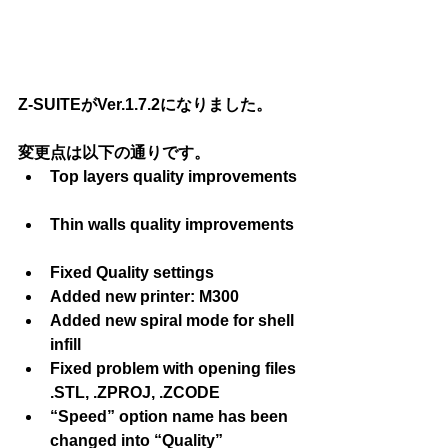
Z-SUITEがVer.1.7.2になりました。
変更点は以下の通りです。 
Top layers quality improvements 
Thin walls quality improvements  
Fixed Quality settings  
Added new printer: M300  
Added new spiral mode for shell 
infill  
Fixed problem with opening files 
.STL, .ZPROJ, .ZCODE  
“Speed” option name has been 
changed into “Quality”  