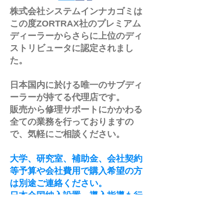
Formnext foru
High Temp PLA 耐熱テ
株式会社システムインナカゴミは
2023 に出展し
スト
この度ZORTRAX社のプレミアム
ディーラーからさらに上位のディ
ストリビュータに認定されまし
た。
日本国内に於ける唯一のサブディ
ーラーが持てる代理店です。
販売から修理サポートにかかわる
全ての業務を行っておりますの
で、気軽にご相談ください。
大学、研究室、補助金、会社契約
等予算や会社費用で購入希望の方
は別途ご連絡ください。
日本全国納入設置、導入指導も行
っていますのでお気軽にご相談く