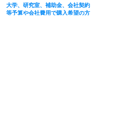
大学、研究室、補助金、会社契約
等予算や会社費用で購入希望の方
は別途ご連絡ください。
日本全国納入設置、導入指導も行
っていますのでお気軽にご相談く
ださい。
また領収書の発行も別途行ってお
ります。
個人情報保護方針
特定商取引に関わる表示
​機能別