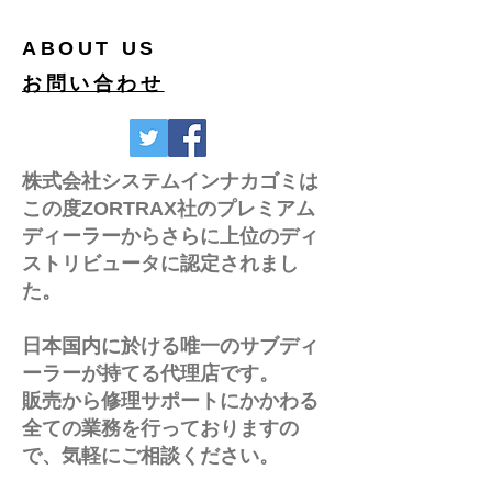
ABOUT US
お問い合わせ
Zortrax IDにつ
CFナイロン フィラメント
株式会社システムインナカゴミは
によるプリント
この度ZORTRAX社のプレミアム
(M200Plus編)
ディーラーからさらに上位のディ
ストリビュータに認定されまし
た。
日本国内に於ける唯一のサブディ
ーラーが持てる代理店です。
販売から修理サポートにかかわる
全ての業務を行っておりますの
で、気軽にご相談ください。